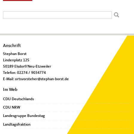
Suchformular
Suche
Fußbereich
Anschrift
Stephan Borst
Lindenplatz 125
50189
Elsdorf/Neu-Etzweiler
Telefon:
02274 / 9034774
E-Mail:
ortsvorsteher@stephan-borst.de
Im Web
CDU Deutschlands
CDU NRW
Landesgruppe Bundestag
Landtagsfraktion