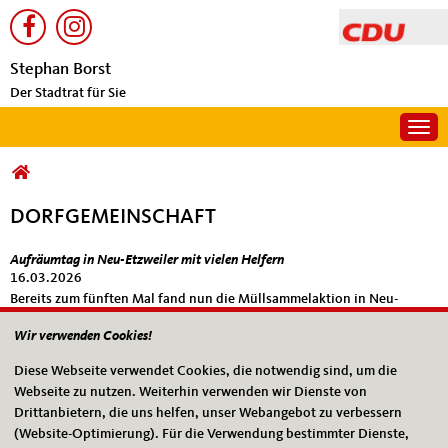
Stephan Borst
Der Stadtrat für Sie
Togg
Sie sind hier
DORFGEMEINSCHAFT
Aufräumtag in Neu-Etzweiler mit vielen Helfern
Dorfgemeinschaft
16.03.2026
Bereits zum fünften Mal fand nun die Müllsammelaktion in Neu-
Etzweiler statt. Zur Aktion aufgerufen hatten Ortsvorsteher Stephan
Wir verwenden Cookies!
Borst gemeinsam...
Diese Webseite verwendet Cookies, die notwendig sind, um die
mehr lesen
Webseite zu nutzen. Weiterhin verwenden wir Dienste von
Drittanbietern, die uns helfen, unser Webangebot zu verbessern
Veranstaltungskalender 2026
(Website-Optimierung). Für die Verwendung bestimmter Dienste,
22.12.2025