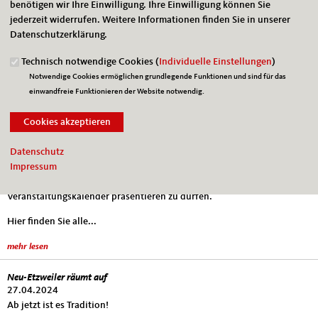
benötigen wir Ihre Einwilligung. Ihre Einwilligung können Sie
Liebe Etzweiler,
jederzeit widerrufen. Weitere Informationen finden Sie in unserer
ich freue mich, Ihnen wieder unseren beliebten
Datenschutzerklärung.
Veranstaltungskalender präsentieren zu dürfen.
Technisch notwendige Cookies (
Individuelle Einstellungen
)
Hier finden Sie alle...
Notwendige Cookies ermöglichen grundlegende Funktionen und sind für das
einwandfreie Funktionieren der Website notwendig.
mehr lesen
Veranstaltungskalender 2025
28.01.2025
Datenschutz
Liebe Etzweiler,
Impressum
ich freue mich, Ihnen wieder unseren beliebten
Veranstaltungskalender präsentieren zu dürfen.
Hier finden Sie alle...
mehr lesen
Neu-Etzweiler räumt auf
27.04.2024
Ab jetzt ist es Tradition!